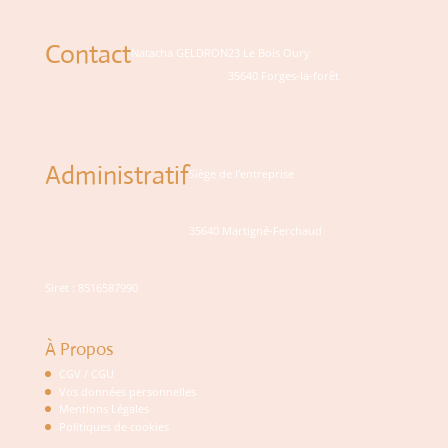
Contact
Natacha GELDRON
23 Le Bois Oury
35640 Forges-la-forêt
Administratif
Siège de l'entreprise
35640 Martigné-Ferchaud
Siret : 8516587990
À Propos
CGV / CGU
Vos données personnelles
Mentions Légales
Politiques de cookies