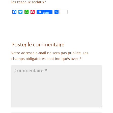
les réseaux sociaux :
F
T
W
P
P
Share
a
w
h
i
a
c
i
a
n
r
e
t
t
t
t
b
t
s
e
a
o
e
A
r
g
o
r
p
e
e
k
p
s
r
Poster le commentaire
t
Votre adresse e-mail ne sera pas publiée.
Les
champs obligatoires sont indiqués avec
*