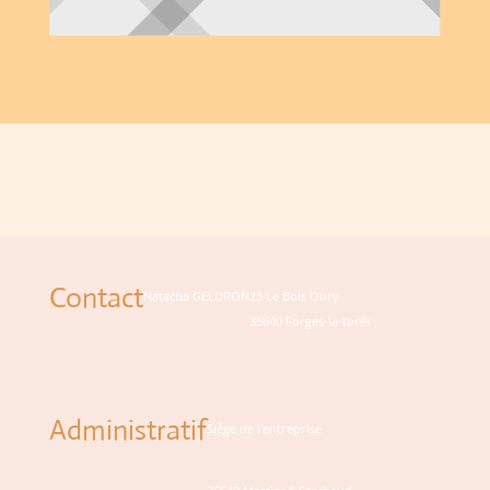
Contact
Natacha GELDRON
23 Le Bois Oury
35640 Forges-la-forêt
Administratif
Siège de l'entreprise