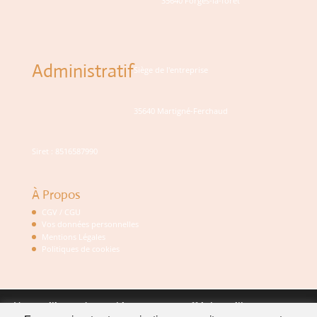
35640 Forges-la-forêt
Administratif
Siège de l'entreprise
35640 Martigné-Ferchaud
Siret : 8516587990
À Propos
CGV / CGU
Vos données personnelles
Mentions Légales
Politiques de cookies
Nous utilisons des cookies pour vous offrir la meilleure