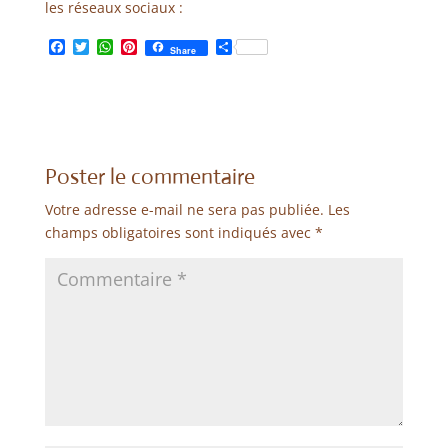
les réseaux sociaux :
F
T
W
P
P
Share
a
w
h
i
a
c
i
a
n
r
e
t
t
t
t
b
t
s
e
a
o
e
A
r
g
o
r
p
e
e
k
p
s
r
Poster le commentaire
t
Votre adresse e-mail ne sera pas publiée.
Les
champs obligatoires sont indiqués avec
*