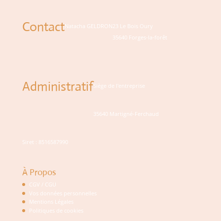
Contact
Natacha GELDRON
23 Le Bois Oury
35640 Forges-la-forêt
Administratif
Siège de l'entreprise
35640 Martigné-Ferchaud
Siret : 8516587990
À Propos
CGV / CGU
Vos données personnelles
Mentions Légales
Politiques de cookies