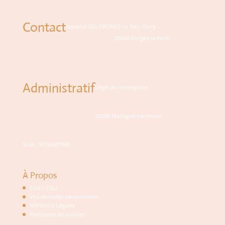
Contact
Natacha GELDRON
23 Le Bois Oury
35640 Forges-la-forêt
Administratif
Siège de l'entreprise
35640 Martigné-Ferchaud
Siret : 8516587990
À Propos
CGV / CGU
Vos données personnelles
Mentions Légales
Politiques de cookies