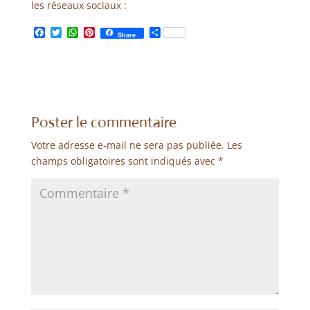
les réseaux sociaux :
F
T
W
P
P
Share
a
w
h
i
a
c
i
a
n
r
e
t
t
t
t
b
t
s
e
a
o
e
A
r
g
o
r
p
e
e
k
p
s
r
Poster le commentaire
t
Votre adresse e-mail ne sera pas publiée.
Les
champs obligatoires sont indiqués avec
*