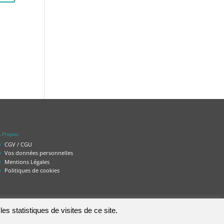
 Propos
CGV / CGU
Vos données personnelles
Mentions Légales
Politiques de cookies
es statistiques de visites de ce site.