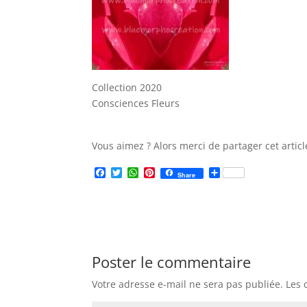
Collection 2020
Consciences Fleurs
Vous aimez ? Alors merci de partager cet articl
F
T
W
P
P
Share
a
w
h
i
a
c
i
a
n
r
e
t
t
t
t
b
t
s
e
a
o
e
A
r
g
o
r
p
e
e
k
p
s
r
Poster le commentaire
t
Votre adresse e-mail ne sera pas publiée.
Les 