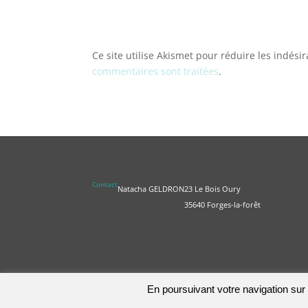
Ce site utilise Akismet pour réduire les indési
commentaires sont traitées
.
Contact
Natacha GELDRON
23 Le Bois Oury
35640 Forges-la-forêt
En poursuivant votre navigation sur c
Nous utilisons des cook