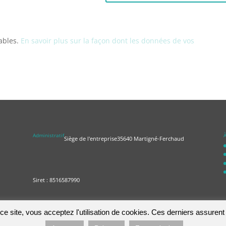
rables.
En savoir plus sur la façon dont les données de vos
Administratif
À
Siège de l'entreprise
35640 Martigné-Ferchaud
Siret : 8516587990
e site, vous acceptez l'utilisation de cookies. Ces derniers assurent l
ies pour vous offrir la meilleure expérience sur notre site.