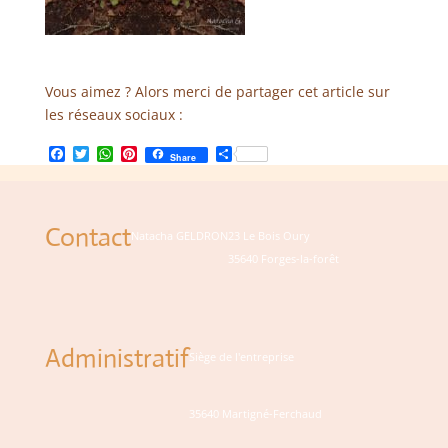
Vous aimez ? Alors merci de partager cet article sur
les réseaux sociaux :
Facebook
Twitter
WhatsApp
Pinterest
Partager
Share
Contact
Natacha GELDRON
23 Le Bois Oury
35640 Forges-la-forêt
Administratif
Siège de l'entreprise
35640 Martigné-Ferchaud