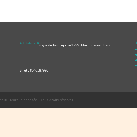
Administratif
À
Siège de l'entreprise
35640 Martigné-Ferchaud
Siret : 8516587990
n ® - Marque déposée ~ Tous droits réservés