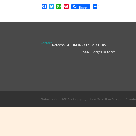
Facebook
Twitter
WhatsApp
Pinterest
Partager
Share
Contact
Natacha GELDRON
23 Le Bois Oury
35640 Forges-la-forêt
Natacha GELDRON - Copyright © 2024 - Blue Morpho Créatio