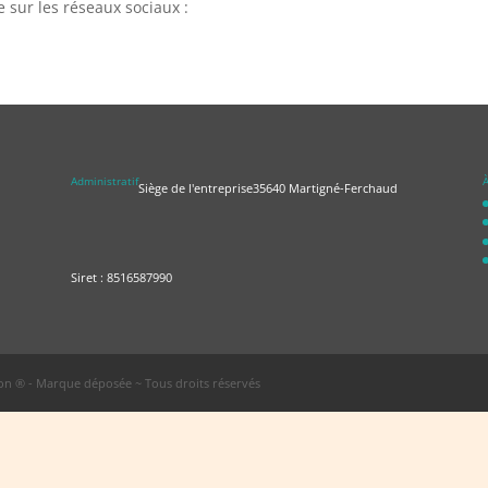
e sur les réseaux sociaux :
Administratif
À
Siège de l'entreprise
35640 Martigné-Ferchaud
Siret : 8516587990
n ® - Marque déposée ~ Tous droits réservés