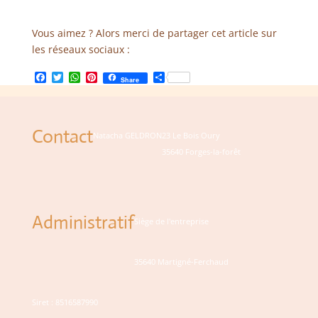
Vous aimez ? Alors merci de partager cet article sur
les réseaux sociaux :
Facebook
Twitter
WhatsApp
Pinterest
Partager
Share
Contact
Natacha GELDRON
23 Le Bois Oury
35640 Forges-la-forêt
Administratif
Siège de l'entreprise
35640 Martigné-Ferchaud
Siret : 8516587990