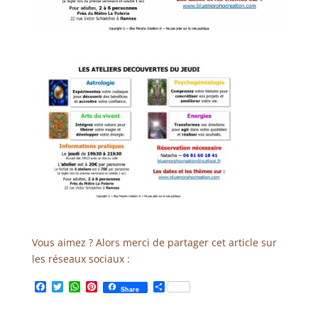
Vous aimez ? Alors merci de partager cet article sur
les réseaux sociaux :
F
T
W
P
P
Share
a
w
h
i
a
c
i
a
n
r