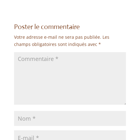
e
t
t
t
t
b
t
s
e
a
o
e
A
r
g
o
r
p
e
e
k
p
s
r
Poster le commentaire
t
Votre adresse e-mail ne sera pas publiée.
Les
champs obligatoires sont indiqués avec
*