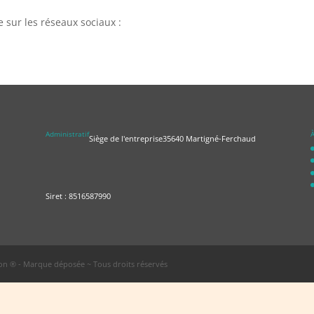
e sur les réseaux sociaux :
Administratif
À
Siège de l'entreprise
35640 Martigné-Ferchaud
Siret : 8516587990
n ® - Marque déposée ~ Tous droits réservés