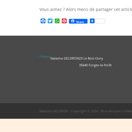
Vous aimez ? Alors merci de partager cet articl
Facebook
Twitter
WhatsApp
Pinterest
Partager
Share
Contact
Natacha GELDRON
23 Le Bois Oury
35640 Forges-la-forêt
Natacha GELDRON - Copyright © 2024 - Blue Morpho Créatio