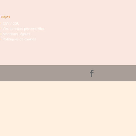
 Propos
CGV / CGU
Vos données personnelles
Mentions Légales
Politiques de cookies