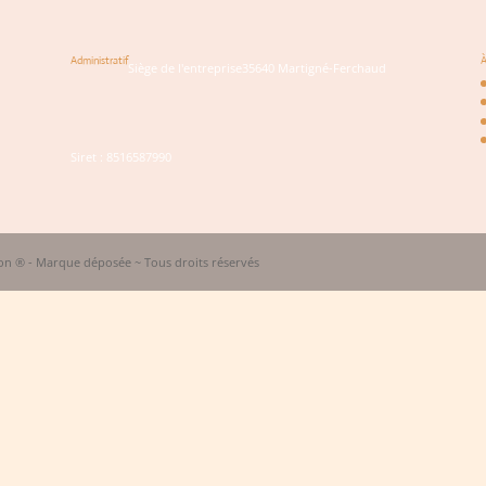
Administratif
À
Siège de l'entreprise
35640 Martigné-Ferchaud
Siret : 8516587990
n ® - Marque déposée ~ Tous droits réservés