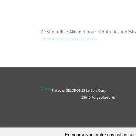
Ce site utilise Akismet pour réduire les indési
commentaires sont traitées
.
Contact
Natacha GELDRON
23 Le Bois Oury
35640 Forges-la-forêt
En poursuivant votre navigation sur c