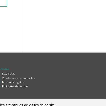
 Propos
CGV / CGU
Vos données personnelles
Mentions Légales
Politiques de cookies
es statistiques de visites de ce site.