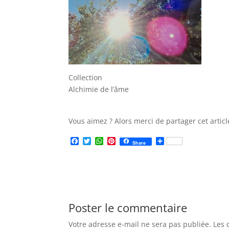
Collection
Alchimie de l’âme
Vous aimez ? Alors merci de partager cet articl
F
T
W
P
P
Share
a
w
h
i
a
c
i
a
n
r
e
t
t
t
t
b
t
s
e
a
o
e
A
r
g
o
r
p
e
e
k
p
s
r
Poster le commentaire
t
Votre adresse e-mail ne sera pas publiée.
Les 