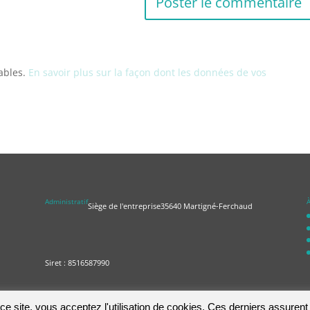
rables.
En savoir plus sur la façon dont les données de vos
Administratif
À
Siège de l'entreprise
35640 Martigné-Ferchaud
Siret : 8516587990
e site, vous acceptez l'utilisation de cookies. Ces derniers assurent l