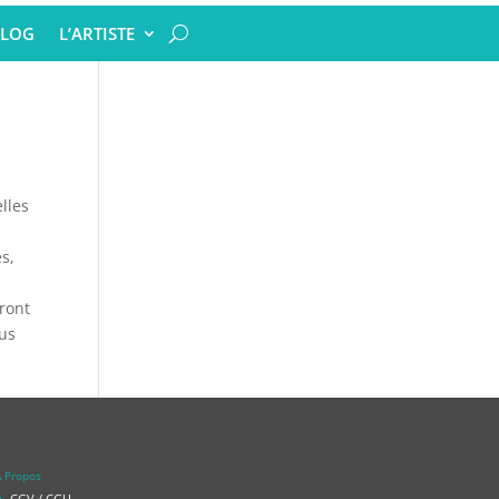
LOG
L’ARTISTE
lles
s,
ront
ous
 Propos
CGV / CGU