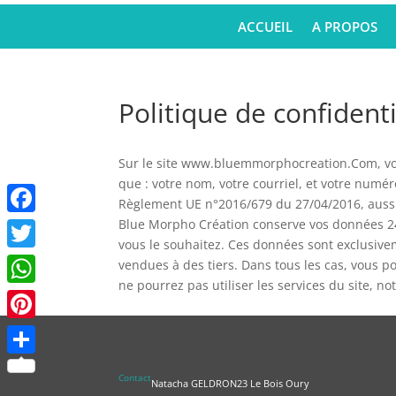
ACCUEIL
A PROPOS
Politique de confidenti
Sur le site www.bluemmorphocreation.Com, v
que : votre nom, votre courriel, et votre num
Règlement UE n°2016/679 du 27/04/2016, aussi
Blue Morpho Création conserve vos données 24 m
Facebook
vous le souhaitez. Ces données sont exclusive
Twitter
vendues à des tiers. Dans tous les cas, vous p
ne pourrez pas utiliser les services du site, no
WhatsApp
Pinterest
Partager
Contact
Natacha GELDRON
23 Le Bois Oury