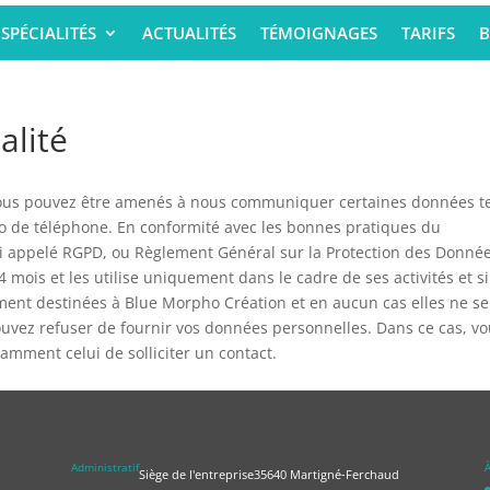
SPÉCIALITÉS
ACTUALITÉS
TÉMOIGNAGES
TARIFS
B
alité
ous pouvez être amenés à nous communiquer certaines données te
éro de téléphone. En conformité avec les bonnes pratiques du
 appelé RGPD, ou Règlement Général sur la Protection des Donnée
ois et les utilise uniquement dans le cadre de ses activités et si
ment destinées à Blue Morpho Création et en aucun cas elles ne se
ouvez refuser de fournir vos données personnelles. Dans ce cas, v
tamment celui de solliciter un contact.
Administratif
À
Siège de l'entreprise
35640 Martigné-Ferchaud