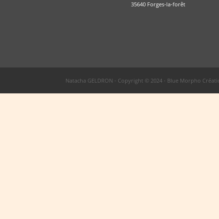
35640 Forges-la-forêt
Natacha GELDRON - Copyright © 2024 - Blue Morpho Créatio