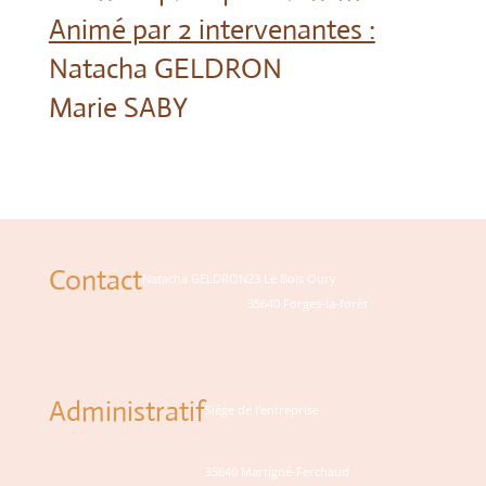
Animé par 2 intervenantes :
Natacha GELDRON
Marie SABY
Contact
Natacha GELDRON
23 Le Bois Oury
35640 Forges-la-forêt
Administratif
Siège de l'entreprise
35640 Martigné-Ferchaud